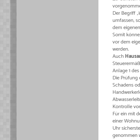
vorgenomme
Der Begriff 
umfassen, so
dem eigenen
Somit können
vor dem eige
werden.
Auch
Hausa
Steuerermäßi
Anlage 1 des
Die Prüfung 
Schadens od
Handwerkerle
Abwasserlei
Kontrolle vo
Für ein mit 
einer Wohnu
Uhr sicherst
genommen w