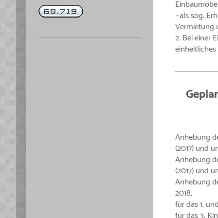
Einbaumöbel 
—als sog. Er
Vermietung 
2. Bei einer
einheitliches
Geplan
Anhebung des
(2017) und u
Anhebung des
(2017) und um
Anhebung des
2018;
für das 1. un
für das 3. Ki