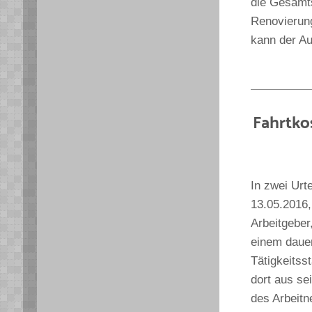
die Gesamts
Renovierun
kann der A
Fahrtko
In zwei Urt
13.05.2016,
Arbeitgeber
einem dauer
Tätigkeitsst
dort aus se
des Arbeitn