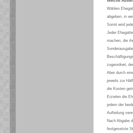
Welche Auswir
Wählen Ehegatt
abgeben, in wel
Somit wird jede
Jeder Ehegatte
machen, die ih
Sonderausgabe
Beschäftigungs
zugeordnet, der
Aber durch ein
jeweils zur Hä
die Kosten getr
Erzielen die E
jedem der beid
Aufteilung vere
Nach Abgabe de
festgesetzte St