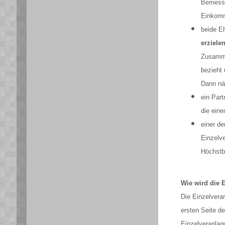
Bemessu
Einkom
beide Eh
erziele
Zusamme
bezieht 
Dann näm
ein Part
die eine
einer d
Einzelv
Höchstb
Wie wird die 
Die Einzelvera
ersten Seite d
Einzelveranlag