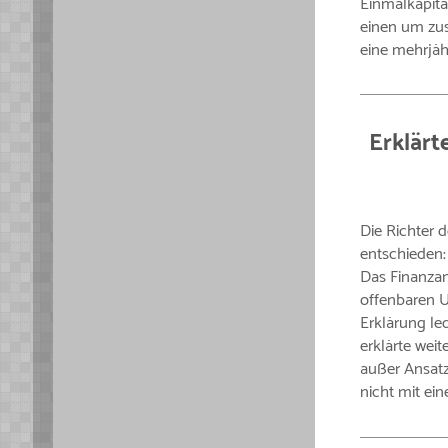
Einmalkapit
einen um zu
eine mehrjäh
Erklärt
Die Richter 
entschieden:
Das Finanzam
offenbaren U
Erklärung led
erklärte weit
außer Ansatz
nicht mit ei