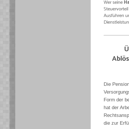
Wer seine
Ha
Steuervorteil
Ausführen un
Dienstleistu
Ü
Ablös
Die Pension
Versorgungs
Form der be
hat der Arb
Rechtsanspr
die zur Erf