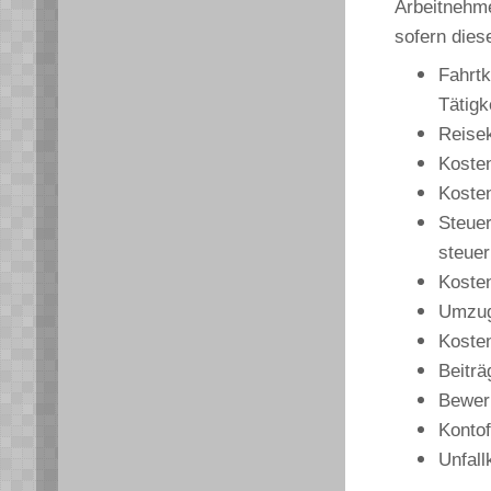
Arbeitnehme
sofern diese
Fahrtk
Tätigk
Reisek
Kosten
Kosten
Steuer
steuer
Kosten
Umzug
Kosten
Beiträ
Bewer
Konto
Unfall