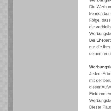
Werbungsko
Die Werbung
können bei 
Folge, das
die verblei
Werbungskos
Bei Ehepart
nur die ih
seinem erzi
Werbungsko
Jedem Arbe
mit der ber
dieser Auf
Einkommens
Werbungsko
Dieser Paus