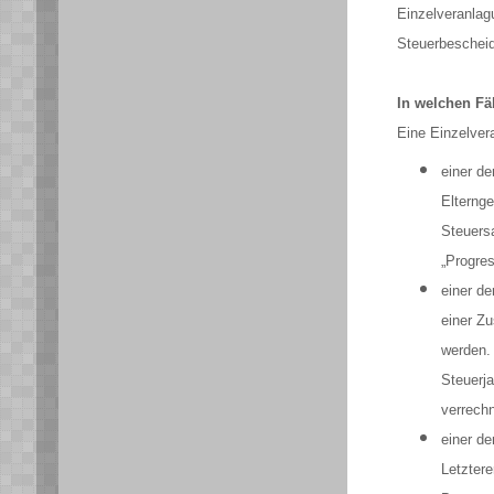
Einzelveranlagu
Steuerbescheid
In welchen Fä
Eine Einzelver
einer d
Elternge
Steuersa
„Progres
einer de
einer Z
werden. 
Steuerja
verrech
einer de
Letzter