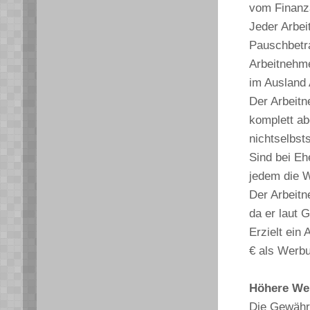
vom Finanza
Jeder Arbei
Pauschbetra
Arbeitnehme
im Ausland A
Der Arbeitn
komplett ab
nichtselbsts
Sind bei Eh
jedem die W
Der Arbeitn
da er laut 
Erzielt ein
€ als Werb
Höhere Wer
Die Gewähr