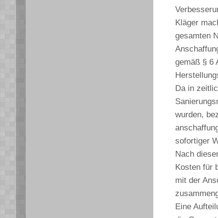
Verbesseru
Kläger mach
gesamten N
Anschaffun
gemäß § 6 
Herstellung
Da in zeitl
Sanierungs
wurden, bez
anschaffung
sofortiger 
Nach diese
Kosten für
mit der An
zusammenge
Eine Auftei