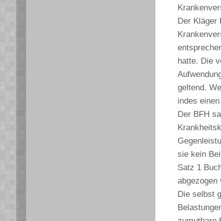
Krankenvers
Der Kläger 
Krankenvers
entsprechen
hatte. Die 
Aufwendung
geltend. We
indes einen
Der BFH sah
Krankheitsk
Gegenleistu
sie kein Be
Satz 1 Buch
abgezogen 
Die selbst 
Belastungen
zumutbare 