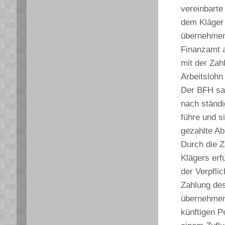
vereinbarte
dem Kläger
übernehmen
Finanzamt a
mit der Za
Arbeitslohn
Der BFH sah
nach ständi
führe und s
gezahlte Ab
Durch die 
Klägers erf
der Verpfli
Zahlung des
übernehmend
künftigen Pe