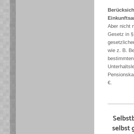
Berücksich
Einkunftsa
Aber nicht 
Gesetz in §
gesetzlich
wie z. B. 
bestimmten 
Unterhaltsl
Pensionskas
€.
Selbst
selbst