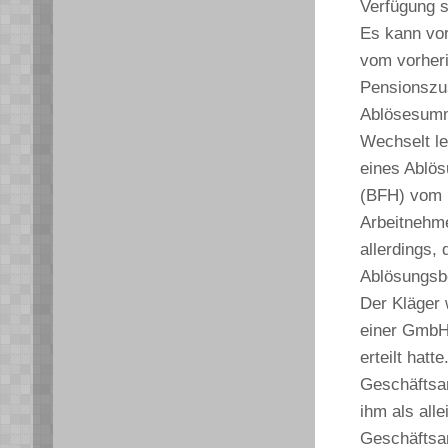
Verfügung s
Es kann vor
vom vorheri
Pensionszus
Ablösesumm
Wechselt le
eines Ablös
(BFH) vom 1
Arbeitnehme
allerdings,
Ablösungsbe
Der Kläger 
einer GmbH
erteilt hatt
Geschäftsan
ihm als all
Geschäftsan