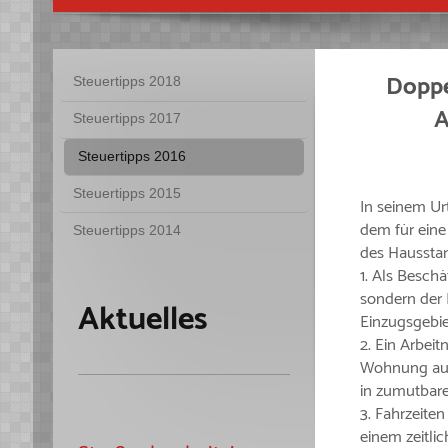
Doppe
Steuertipps 2018
A
Steuertipps 2017
Steuertipps 2016
Steuertipps 2015
In seinem Ur
dem für eine
Steuertipps 2014
des Hausstan
1. Als Beschä
sondern der B
Aktuelles
Einzugsgebie
2. Ein Arbei
Wohnung aus
in zumutbare
3. Fahrzeiten
einem zeitl