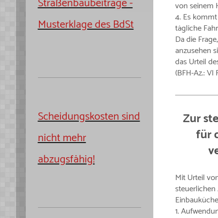
Straßenbaubeiträge -
von seinem H
4. Es kommt 
Musterklage des BdSt
tägliche Fah
Da die Frage
anzusehen si
das Urteil de
(BFH-Az.: VI 
Scheidungskosten sind
Zur st
für 
nicht mehr
v
abzugsfähig!
Mit Urteil v
steuerlichen
Einbauküche 
1. Aufwendun