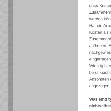
dass Kosten
Zusammenhan
werden kön
Hat ein Arb
Kosten als d
Zusammenhan
aufheben. E
nachgewiese
eingetragen
Wichtig hie
berücksicht
Ansonsten w
abgezogen.
Was sind t
nichtselbs