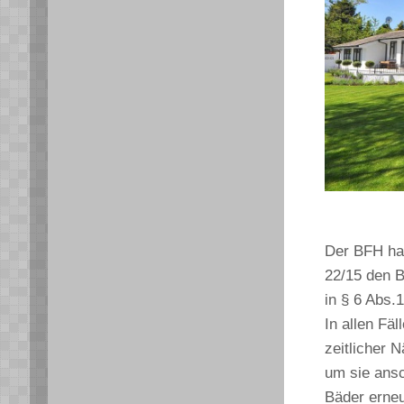
Der BFH hat
22/15 den 
in § 6 Abs.
In allen Fä
zeitlicher 
um sie ans
Bäder erneu