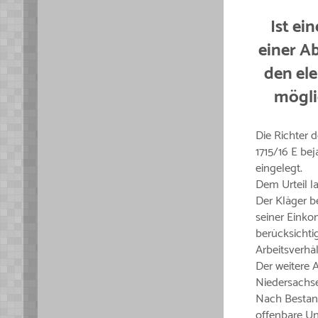
Ist ei
einer A
den el
möglic
Die Richter d
1715/16 E be
eingelegt.
Dem Urteil l
Der Kläger be
seiner Einko
berücksichti
Arbeitsverhäl
Der weitere A
Niedersachse
Nach Bestand
offenbare Unr