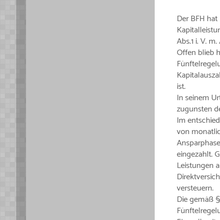
Der BFH hat b
Kapitalleist
Abs.1 i. V. 
Offen blieb 
Fünftelregel
Kapitalausza
ist.
In seinem Urt
zugunsten d
Im entschied
von monatlic
Ansparphase 
eingezahlt. 
Leistungen a
Direktversich
versteuern.
Die gemäß § 
Fünftelregel