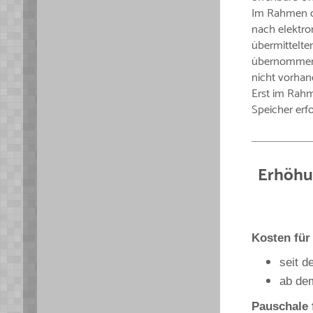
Im Rahmen d
nach elektro
übermittelte
übernommen. 
nicht vorha
Erst im Rahm
Speicher erfo
Erhöhu
Kosten für
seit d
ab dem
Pauschale 