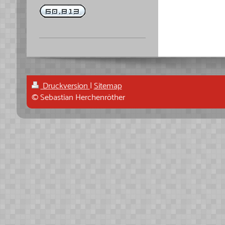
Druckversion
|
Sitemap
© Sebastian Herchenröther