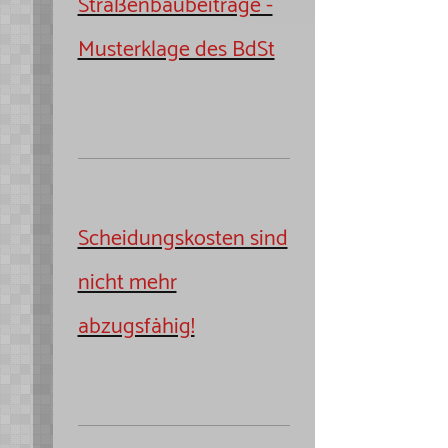
Straßenbaubeiträge -
Musterklage des BdSt
Scheidungskosten sind
nicht mehr
abzugsfähig!